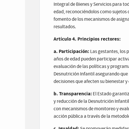
Integral de Bienes y Servicios para to
edad, reconociéndolos como sujetos de
fomento de los mecanismos de asigna
resultados.
Artículo 4. Principios rectores:
a. Participación:
Las gestantes, los 
años de edad pueden participar activ
evaluación de las políticas y program
Desnutrición Infantil asegurando que
decisiones que afecten su bienestar y e
b. Transparencia:
El Estado garantiz
y reducción de la Desnutrición Infant
con mecanismos de monitoreo y evalu
acción pública a través de la metodo
c. Igualdad:
Se promoverán medidas y