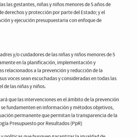
das las gestantes, niñas y niños menores de 5 años de
 derechos y protección por parte del Estado; y el
ción y ejecución presupuestaria con enfoque de
padres y/o cuidadores de las niñas y niños menores de 5
amente en la planificación, implementación y
as relacionados a la prevención y reducción de la
 sus voces sean escuchadas y consideradas en todas las
l de las niñas y niños.
ará que las intervenciones en el ámbito de la prevención
il se fundamenten en información y métodos objetivos,
ación permanente que permitan la transparencia de la
logía Presupuesto por Resultados (PpR)
 políticas que busquen garantizar la igualdad de