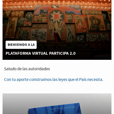
BIENVENIDO A LA
PLATAFORMA VIRTUAL PARTICIPA 2.0
Saludo de las autoridades
Con tu aporte construimos las leyes que el País necesita.