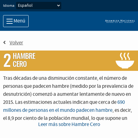
Idioma:
Menú
Volver
2
HAMBRE
CERO
Tras décadas de una disminución constante, el número de
personas que padecen hambre (medido por la prevalencia de
desnutrición) comenzó a aumentar lentamente de nuevo en
2015. Las estimaciones actuales indican que cerca de
690
millones de personas en el mundo padecen hambre
, es decir,
el 8,9 por ciento de la población mundial, lo que supone un
Leer más sobre Hambre Cero
aumento de unos 10 millones de personas en un año y de unos
60 millones en cinco años.