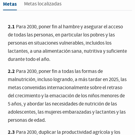
Metas
Metas localizadas
El mundo no está bien encaminado para alcanzar el objetivo
de hambre cero para 2030. Si continúan las tendencias
recientes, el número de personas afectadas por el hambre
2.1
Para 2030, poner fin al hambre y asegurar el acceso
superará los 840 millones de personas para 2030.
de todas las personas, en particular los pobres y las
personas en situaciones vulnerables, incluidos los
Según el Programa Mundial de Alimentos, alrededor de
lactantes, a una alimentación sana, nutritiva y suficiente
135 millones de personas padecen hambre severa
, debido
durante todo el año.
principalmente a los conflictos causados por los seres
humanos, el cambio climático y las recesiones económicas.
2.2
Para 2030, poner fin a todas las formas de
La pandemia de COVID-19 podría duplicar ahora esa cifra y
malnutrición, incluso logrando, a más tardar en 2025, las
sumar unos 130 millones de personas más que estarían en
metas convenidas internacionalmente sobre el retraso
riesgo de padecer hambre severa a finales de 2020.
del crecimiento y la emaciación de los niños menores de
5 años, y abordar las necesidades de nutrición de las
Con más de
250 millones de personas que podrían
adolescentes, las mujeres embarazadas y lactantes y las
encontrarse al borde de la hambruna
, es necesario actuar
personas de edad.
rápidamente para proporcionar alimentos y ayuda
humanitaria a las regiones que corren más riesgos.
2.3
Para 2030, duplicar la productividad agrícola y los