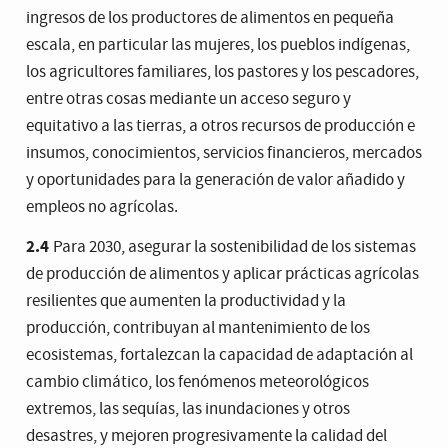
ingresos de los productores de alimentos en pequeña
Al mismo tiempo, es necesario llevar a cabo un cambio
escala, en particular las mujeres, los pueblos indígenas,
profundo en el sistema agroalimentario mundial si queremos
alimentar a más de 820 millones de personas que padecen
los agricultores familiares, los pastores y los pescadores,
hambre y a los
2000 millones de personas más
que vivirán en
entre otras cosas mediante un acceso seguro y
el mundo en 2050. El aumento de la productividad agrícola y
equitativo a las tierras, a otros recursos de producción e
la producción alimentaria sostenible son cruciales para
insumos, conocimientos, servicios financieros, mercados
ayudar a aliviar los riesgos del hambre.
y oportunidades para la generación de valor añadido y
empleos no agrícolas.
2.4
Para 2030, asegurar la sostenibilidad de los sistemas
de producción de alimentos y aplicar prácticas agrícolas
resilientes que aumenten la productividad y la
producción, contribuyan al mantenimiento de los
ecosistemas, fortalezcan la capacidad de adaptación al
cambio climático, los fenómenos meteorológicos
extremos, las sequías, las inundaciones y otros
desastres, y mejoren progresivamente la calidad del