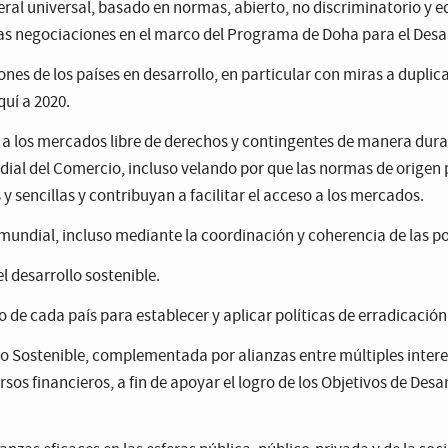
al universal, basado en normas, abierto, no discriminatorio y e
las negociaciones en el marco del Programa de Doha para el Desar
es de los países en desarrollo, en particular con miras a duplica
uí a 2020.
 a los mercados libre de derechos y contingentes de manera dur
ial del Comercio, incluso velando por que las normas de origen p
 sencillas y contribuyan a facilitar el acceso a los mercados.
ndial, incluso mediante la coordinación y coherencia de las pol
l desarrollo sostenible.
 de cada país para establecer y aplicar políticas de erradicación 
llo Sostenible, complementada por alianzas entre múltiples inte
os financieros, a fin de apoyar el logro de los Objetivos de Desar