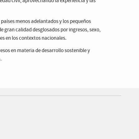
edad civil, aprovechando la experiencia y las
los países menos adelantados y los pequeños
de gran calidad desglosados por ingresos, sexo,
tes en los contextos nacionales.
esos en materia de desarrollo sostenible y
.
ICIPA
de PARTICIPA
e de PARTICIPA