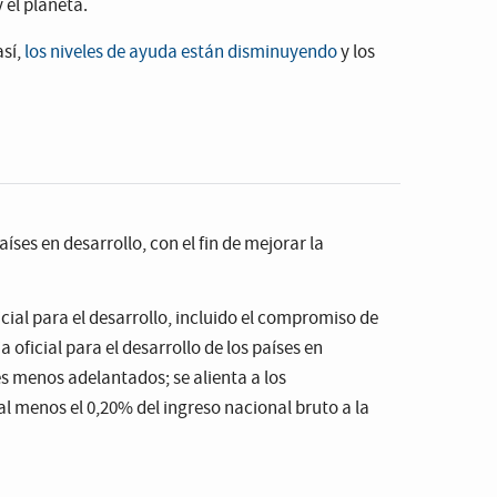
 el planeta.
así,
los niveles de ayuda están disminuyendo
y los
, lo que constituiría su peor recesión desde la Gran
poseen los medios para recuperarse de la pandemia
íses en desarrollo, con el fin de mejorar la
ial para el desarrollo, incluido el compromiso de
 oficial para el desarrollo de los países en
ses menos adelantados; se alienta a los
 al menos el 0,20% del ingreso nacional bruto a la