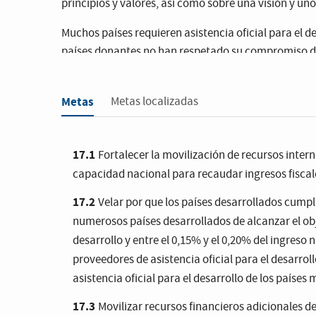
principios y valores, así como sobre una visión y un
Muchos países requieren asistencia oficial para el de
países donantes no han respetado su compromiso de 
Debido a la pandemia de la COVID-19, se espera que 
Depresión.
Metas
Metas localizadas
Ahora más que nunca es necesaria una sólida cooper
reconstruyan mejor y consigan los Objetivos de Desa
17.1
Fortalecer la movilización de recursos intern
capacidad nacional para recaudar ingresos fiscale
17.2
Velar por que los países desarrollados cumpl
numerosos países desarrollados de alcanzar el objet
desarrollo y entre el 0,15% y el 0,20% del ingreso 
proveedores de asistencia oficial para el desarrol
asistencia oficial para el desarrollo de los paíse
17.3
Movilizar recursos financieros adicionales de