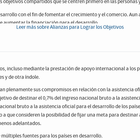
os objetivos compartidos que se centren primero en las personas y
sarrollo con el fin de fomentar el crecimiento y el comercio. Aun 
aumentar la financiación para el desarrollo.
Leer más sobre Alianzas para Lograr los Objetivos
la
economía mundial
se contraiga fuertemente, en un 3 %, en 2020
ación internacional con el fin de garantizar que los países que 
rrollo Sostenible.
os, incluso mediante la prestación de apoyo internacional a los pa
s y de otra índole.
an plenamente sus compromisos en relación con la asistencia ofic
ivo de destinar el 0,7% del ingreso nacional bruto a la asistencia
nacional bruto a la asistencia oficial para el desarrollo de los paí
lo a que consideren la posibilidad de fijar una meta para destinar
s menos adelantados.
 múltiples fuentes para los países en desarrollo.