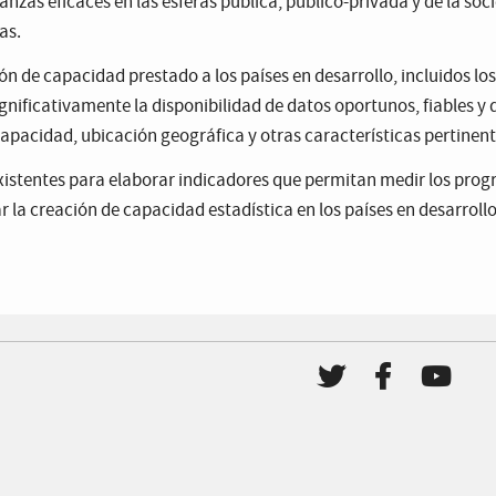
nzas eficaces en las esferas pública, público-privada y de la soci
as.
ión de capacidad prestado a los países en desarrollo, incluidos 
gnificativamente la disponibilidad de datos oportunos, fiables y 
capacidad, ubicación geográfica y otras características pertinen
existentes para elaborar indicadores que permitan medir los progr
la creación de capacidad estadística en los países en desarrollo
Twitter de PART
Facebook 
YouTub