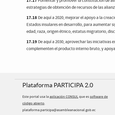
17.17
Fomentar y promover la constitución de alia
estrategias de obtención de recursos de las alianz
17.18
De aquí a 2020, mejorar el apoyo a la creac
Estados insulares en desarrollo, para aumentar si
edad, raza, origen étnico, estatus migratorio, dis
17.19
De aquí a 2030, aprovechar las iniciativas 
complementen el producto interno bruto, y apoyar 
Plataforma PARTICIPA 2.0
Este portal usa la
aplicación CONSUL
que es
software de
código abierto
.
plataforma.participa@asambleanacional.gob.ec