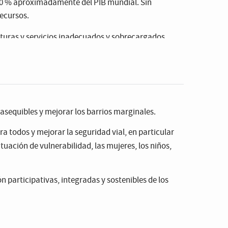
 60 % aproximadamente del PIB mundial. Sin
ecursos.
cturas y servicios inadecuados y sobrecargados
do la contaminación del aire y el crecimiento
ra el mil millón de personas que vive en
lir con las medidas recomendadas, como el
 asequibles y mejorar los barrios marginales.
a todos y mejorar la seguridad vial, en particular
mentar de manera significativa en las zonas urbanas
uación de vulnerabilidad, las mujeres, los niños,
n participativas, integradas y sostenibles de los