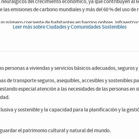
s neurálgicos del crecimiento económico, ya que contribuyen al
 las emisiones de carbono mundiales y más del 60 % del uso de r
n número creciente de habitantes en barrios pobres, infraestru
Leer más sobre Ciudades y Comunidades Sostenibles
a y saneamiento, carreteras y transporte), lo cual está empeoran
s zonas urbanas pobres y densamente pobladas, especialmente pa
en todo el mundo, donde el hacinamiento también dificulta cump
las personas a viviendas y servicios básicos adecuados, seguros y
as de transporte seguros, asequibles, accesibles y sostenibles par
tos, la FAO, advirtió de que el hambre y las muertes podrían au
 residentes pobres y vulnerables tengan
stando especial atención a las necesidades de las personas en sit
acceso a alimentos
.
edad.
usiva y sostenible y la capacidad para la planificación y la gestió
guardar el patrimonio cultural y natural del mundo.